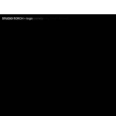
WORKS
内
スクラフィー「キミノコエ」 MV
『くつしたど〜こだ？』オガワナホ – ブックデザイン
ミュージカル「クリスマス・キャロル」
BFGU 文化ファッション大学院大学
地球びん50周年記念動画「旅する地球びん」
ヤッホーてぶくろ
HARUTA「工場に息づく職人の手仕事」 / video
Robert Kretzschmar – Hatsudai (feat. YeYe) / MV
M.A.N.Y / MV
まるっと会計事務所 / website
Whyte ?te x TENDRE – Let Me Be Me (Official Video)
ミュージカル「ALICE~「不思議の国のアリスより」~」
らんまん / photo
SORA企画 / website
FAHDAY / website
Blessed Are The Ruins – The Danny Smith Project
The Songbards
陳綺貞 x OOG x toe – Looonely
deca joins
STUDIO TORCH – logo
容
を
ス
Main
キ
ッ
Menu
プ