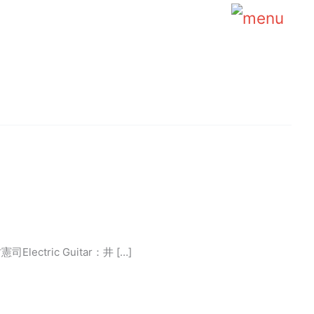
Main
Menu
lectric Guitar：井 […]