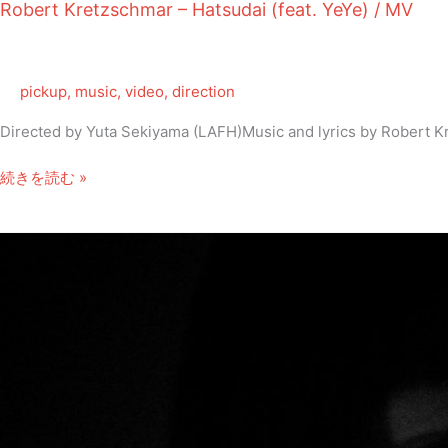
Robert Kretzschmar – Hatsudai (feat. YeYe) / MV
pickup
,
music
,
video
,
direction
Directed by Yuta Sekiyama (LAFH)Music and lyrics by Robert 
Robert
続きを読む »
Kretzschmar
–
Hatsudai
(feat.
YeYe)
/
MV