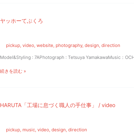
び
ん
50
ヤッホーてぶくろ
周
年
記
念
pickup
,
video
,
website
,
photography
,
design
,
direction
動
Model&Styling : 7APhotograph : Tetsuya YamakawaMusic：OC
画
「旅
ヤ
続きを読む »
す
ッ
る
ホ
地
ー
球
て
び
HARUTA「工場に息づく職人の手仕事」 / video
ぶ
ん」
く
ろ
pickup
,
music
,
video
,
design
,
direction