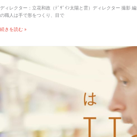
ディレクター：立花和政（ﾃﾞｻﾞｲﾝ太陽と雲）ディレクター 撮影
の職人は手で形をつくり、目で
HARUTA「工
続きを読む »
場
に
息
づ
く
職
人
の
手
仕
事」
/
video