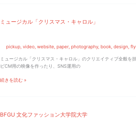
ラ
フ
ィ
ミュージカル「クリスマス・キャロル」
ー
「キ
ミ
ノ
pickup
,
video
,
website
,
paper
,
photography
,
book
,
design
,
fl
コ
ミュージカル「クリスマス・キャロル」のクリエイティブ全般を担
エ」
ビCM用の映像を作ったり、SNS運用の
MV
ミ
続きを読む »
ュ
ー
ジ
カ
BFGU 文化ファッション大学院大学
ル
「ク
リ