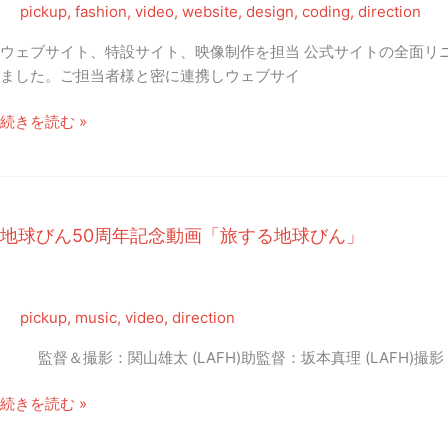
ス
pickup
,
fashion
,
video
,
website
,
design
,
coding
,
direction
マ
ウェブサイト、特設サイト、映像制作を担当 公式サイトの全面リ
ス・
ました。ご担当者様と密に連携しウェブサイ
キ
ャ
BFGU
続きを読む »
ロ
文
ル」
化
フ
ァ
地球びん50周年記念動画「旅する地球びん」
ッ
シ
ョ
ン
pickup
,
music
,
video
,
direction
大
監督＆撮影：関山雄太 (LAFH)助監督：坂本真理 (LAFH)撮影：
学
院
地
続きを読む »
大
球
学