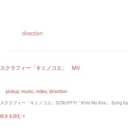
内
容
を
ス
キ
direction
ッ
プ
スクラフィー「キミノコエ」 MV
pickup
,
music
,
video
,
direction
スクラフィー「キミノコエ」SCRUFFY!「Kimi No Koe」 Song by 風澤俊介
ス
続きを読む »
ク