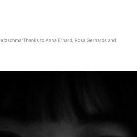
KretzschmarThanks to Anna Erhard, Rosa Gerhards and