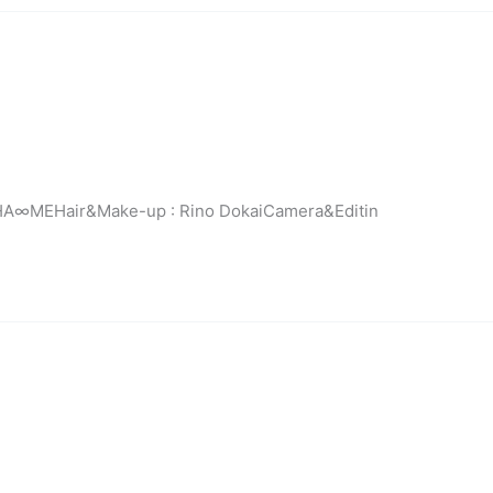
HA∞MEHair&Make-up : Rino DokaiCamera&Editin