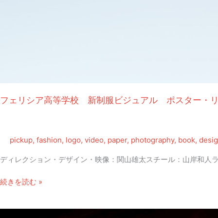
フェリシア高等学校 新制服ビジュアル ポスター・
pickup
,
fashion
,
logo
,
video
,
paper
,
photography
,
book
,
desi
ディレクション・デザイン・映像：関山雄太スチール：山岸和人
フ
続きを読む »
ェ
リ
シ