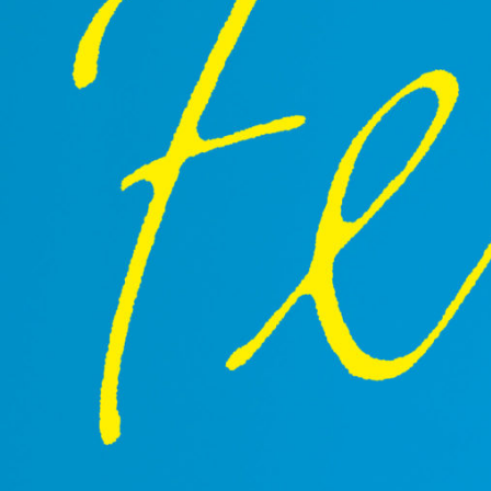
よ
り」
~」