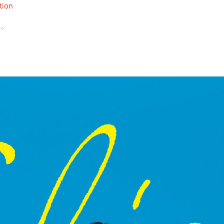
tion
た。