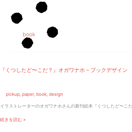
内
容
を
ス
キ
book
ッ
プ
『くつしたど〜こだ？』オガワナホ – ブックデザイン
pickup
,
paper
,
book
,
design
イラストレーターのオガワナホさんの新刊絵本『くつしたど〜こ
『く
続きを読む »
つ