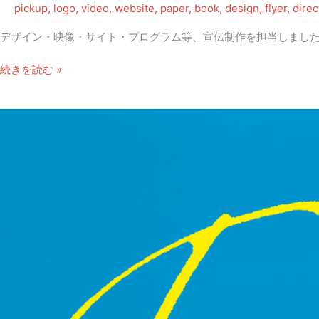
ス
pickup
,
logo
,
video
,
website
,
paper
,
book
,
design
,
flyer
,
direc
マ
デザイン・映像・サイト・プログラム等、宣伝制作を担当しまし
ス・
キ
ミ
続きを読む »
ャ
ュ
ロ
ー
ル」
ジ
カ
ル
「ALICE~「不
思
議
の
国
の
ア
リ
ス