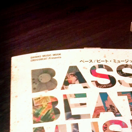
ア
高
等
学
校
新
制
服
ビ
ジ
ュ
ア
ル
ポ
ス
タ
ー・
リ