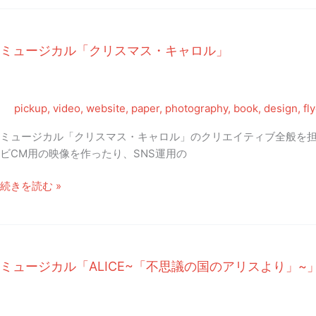
し
た
ど〜
ミュージカル「クリスマス・キャロル」
こ
だ？』
オ
ガ
pickup
,
video
,
website
,
paper
,
photography
,
book
,
design
,
fl
ワ
ミュージカル「クリスマス・キャロル」のクリエイティブ全般を担
ナ
ビCM用の映像を作ったり、SNS運用の
ホ
–
ミ
続きを読む »
ブ
ュ
ッ
ー
ク
ジ
デ
カ
ザ
ミュージカル「ALICE~「不思議の国のアリスより」~
ル
イ
「ク
ン
リ