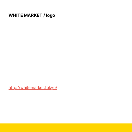
内
容
WHITE MARKET / logo
を
ス
キ
ッ
プ
Main
Menu
http://whitemarket.tokyo/
←
前の投稿
次の投稿
→