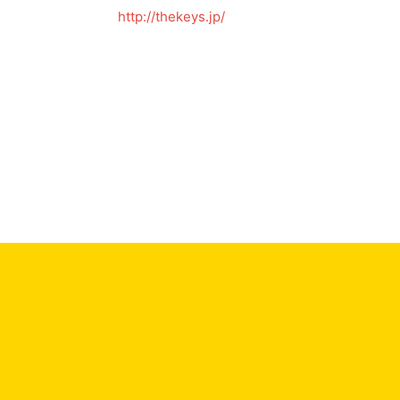
http://thekeys.jp/
←
前の投稿