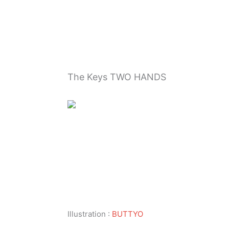
内
容
を
ス
キ
ッ
The Keys TWO HANDS
プ
Illustration :
BUTTYO