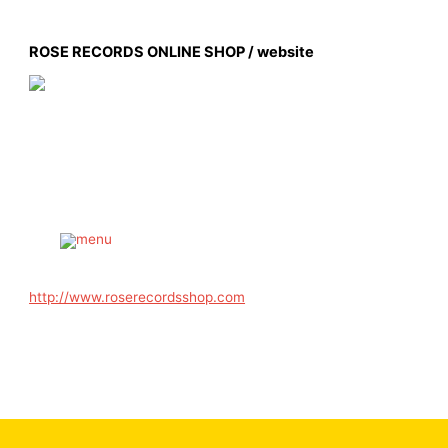
内
容
ROSE RECORDS ONLINE SHOP / website
を
ス
キ
ッ
プ
Main
Menu
http://www.roserecordsshop.com
←
前の投稿
次の投稿
→