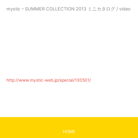
内
mystic – SUMMER COLLECTION 2013 ミニカタログ / video
容
を
ス
Main
キ
ッ
Menu
プ
http://www.mystic-web.jp/special/130501/
←
前の投稿
次の投稿
→
HOME