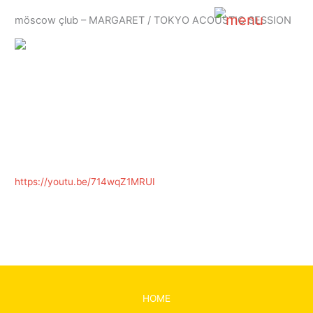
内
möscow çlub – MARGARET / TOKYO ACOUSTIC SESSION
容
Main
を
ス
Menu
キ
ッ
プ
https://youtu.be/714wqZ1MRUI
←
前の投稿
次の投稿
→
HOME