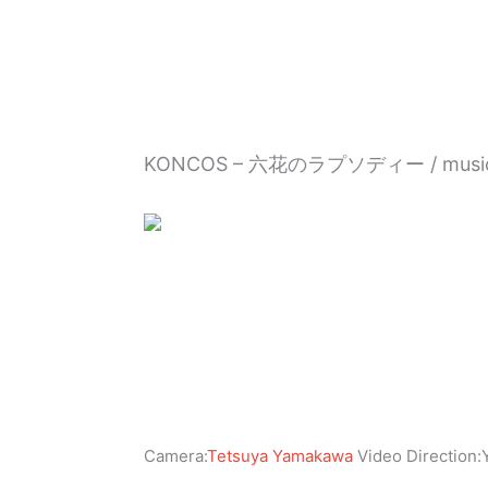
内
容
を
ス
キ
ッ
KONCOS – 六花のラプソディー / music 
プ
Camera:
Tetsuya Yamakawa
Video Direction