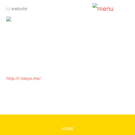
内
i / website
容
Main
を
ス
Menu
キ
ッ
プ
http://i-tokyo.me/
←
前の投稿
次の投稿
→
HOME