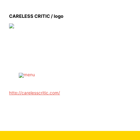
内
容
CARELESS CRITIC / logo
を
ス
キ
ッ
プ
Main
Menu
http://carelesscritic.com/
←
前の投稿
次の投稿
→