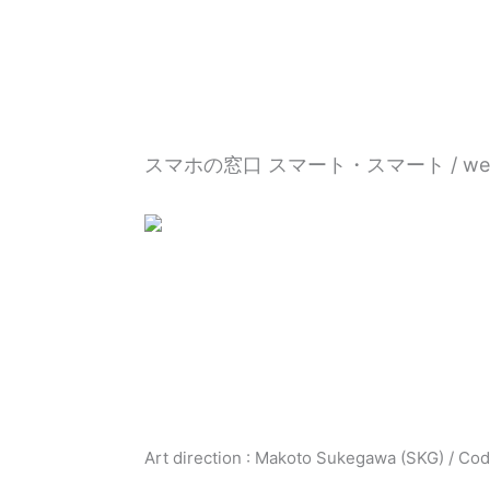
内
容
を
ス
キ
ッ
スマホの窓口 スマート・スマート / webs
プ
Art direction : Makoto Sukegawa (SKG) / Cod