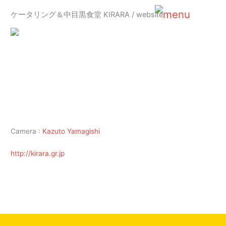
内
ケータリング＆中目黒食堂 KIRARA / website
容
Main
を
ス
Menu
キ
ッ
プ
Camera :
Kazuto Yamagishi
http://kirara.gr.jp
←
前の投稿
次の投稿
→